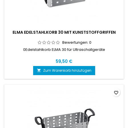
ELMA EDELSTAHLKORB 30 MIT KUNSTSTOFFGRIFFEN
Bewertungen:
0
0Edelstahlkorb ELMA 30 für Ultraschallgeräte
59,50 €
Zum Warenkorb hinzufügen

favorite_border