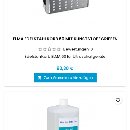
ELMA EDELSTAHLKORB 60 MIT KUNSTSTOFFGRIFFEN
Bewertungen:
0
Edelstahlkorb ELMA 60 für Ultraschallgeräte
83,30 €
Zum Warenkorb hinzufügen

favorite_border