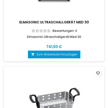
ELMASONIC ULTRASCHALLGERÄT MED 30
Bewertungen:
0
Elmasonic Ultraschallgerät Med 30
741,50 €
Zum Warenkorb hinzufügen

favorite_border