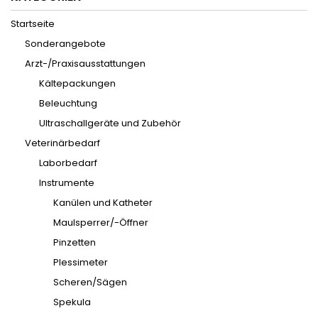
Startseite
Sonderangebote
Arzt-/Praxisausstattungen
Kältepackungen
Beleuchtung
Ultraschallgeräte und Zubehör
Veterinärbedarf
Laborbedarf
Instrumente
Kanülen und Katheter
Maulsperrer/-Öffner
Pinzetten
Plessimeter
Scheren/Sägen
Spekula